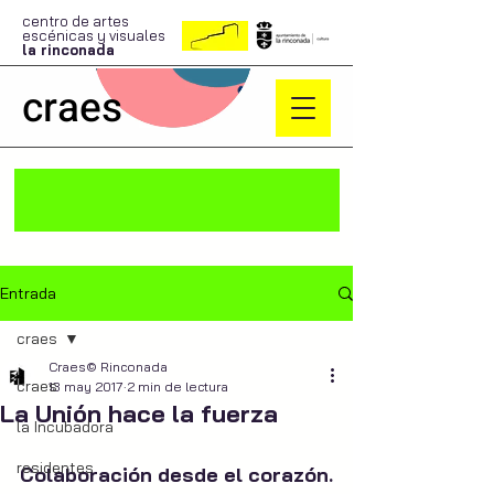
centro de artes
escénicas y visuales
la rinconada
craes
Entrada
craes
Craes© Rinconada
craes
13 may 2017
2 min de lectura
La Unión hace la fuerza
la Incubadora
residentes
Colaboración desde el corazón.