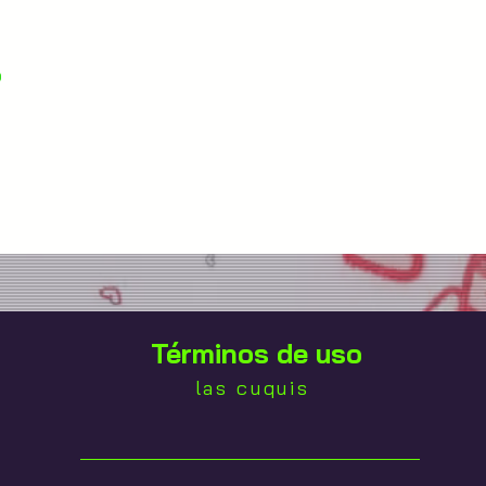
o
Términos de uso
las cuquis