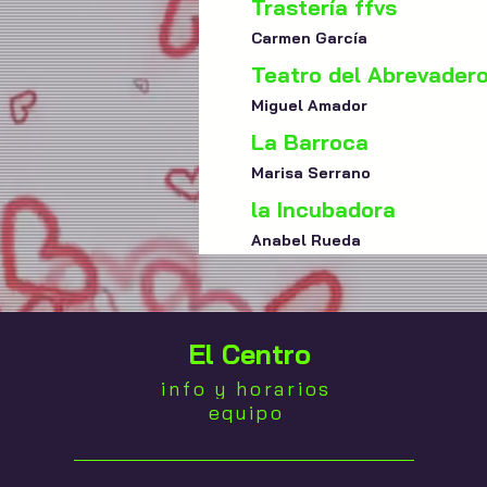
Trastería ffvs
Carmen García
Teatro del Abrevader
Miguel Amador
La Barroca
Marisa Serrano
la Incubadora
Anabel Rueda
El Centro
info y horarios
equipo