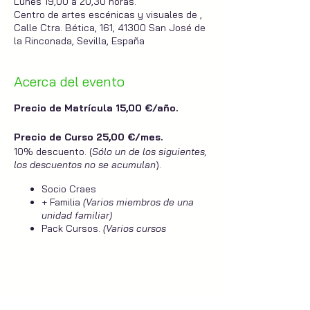
Lunes 19,00 a 20,30 horas.
Centro de artes escénicas y visuales de ,
Calle Ctra. Bética, 161, 41300 San José de
la Rinconada, Sevilla, España
Acerca del evento
Precio de Matrícula 15,00 €/año.
Precio de Curso 25,00 €/mes.
10% descuento. (
Sólo un de los siguientes,
los descuentos no se acumulan
).
Socio Craes
+ Familia
(Varios miembros de una
unidad familiar)
Pack Cursos.
(Varios cursos
simultaneos).
¿Qué hacemos en el aula de artes
escénicas para adultos?
Compartir este evento