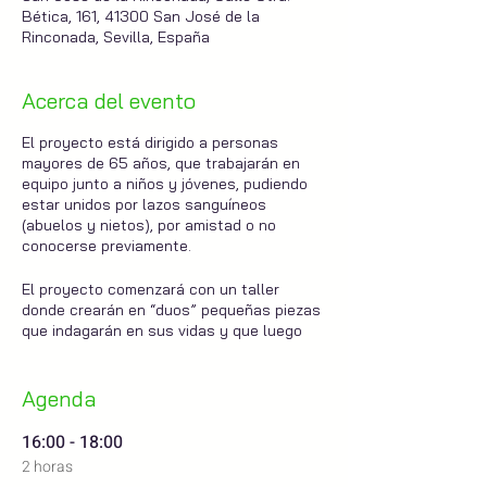
Bética, 161, 41300 San José de la
Rinconada, Sevilla, España
Acerca del evento
El proyecto está dirigido a personas
mayores de 65 años, que trabajarán en
equipo junto a niños y jóvenes, pudiendo
estar unidos por lazos sanguíneos
(abuelos y nietos), por amistad o no
conocerse previamente.
El proyecto comenzará con un taller
donde crearán en “duos” pequeñas piezas
que indagarán en sus vidas y que luego
serán puestas en escena en diferentes
espacios públicos y privados de la ciudad,
proponiendo un viaje hacia el pasado, el
Agenda
presente y el futuro imaginado.
16:00 - 18:00
Marco Canale es un
director de teatro y
2 horas
cine
(Buenos Aires, 1977), crea proyectos