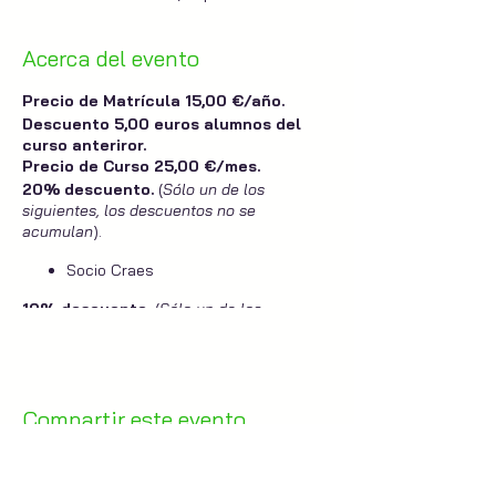
Acerca del evento
Precio de Matrícula 15,00 €/año.
Descuento 5,00 euros alumnos del
curso anteriror.
Precio de Curso 25,00 €/mes.
20% descuento.
(
Sólo un de los
siguientes, los descuentos no se
acumulan
).
Socio Craes
10% descuento.
(
Sólo un de los
siguientes, los descuentos no se
acumulan
).
+ Familia
(Varios miembros de una
unidad familiar)
Compartir este evento
Pack Cursos.
(Varios cursos
simultaneos).
Docente.