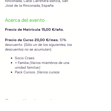
Rinconada, Calle Carretera Bética, San
José de la Rinconada, España
Acerca del evento
Precio de Matrícula 15,00 €/año.
Precio de Curso 20,00 €/mes.
10%
descuento. (
Sólo un de los siguientes, los
descuentos no se acumulan
).
Socio Craes
+ Familia
(Varios miembros de una
unidad familiar)
Pack Cursos.
(Varios cursos
simultaneos).
Docente.
Almudena Zurita.
Compartir este evento
Duración del Curso.
Octubre 2019 - Junio 2020.