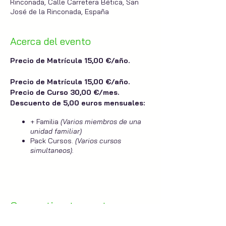
Rinconada, Calle Carretera Bética, San
José de la Rinconada, España
Acerca del evento
Precio de Matrícula 15,00 €/año.
Precio de Matrícula 15,00 €/año.
Precio de Curso 30,00 €/mes.
Descuento de 5,00 euros mensuales:
+ Familia
(Varios miembros de una
unidad familiar)
Pack Cursos.
(Varios cursos
simultaneos).
Hijos/as de personas asociadas al
centro.
Docente.
Anabel Rueda.
Compartir este evento
Duración del Curso.
Septiembre 2021 - Junio 2022.