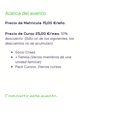
Acerca del evento
Precio de Matrícula 15,00 €/año.
Precio de Curso 25,00 €/mes.
10%
descuento. (
Sólo un de los siguientes, los
descuentos no se acumulan
).
Socio Craes
+ Familia
(Varios miembros de una
unidad familiar)
Pack Cursos.
(Varios cursos
simultaneos).
Docente.
Marisa Serrano.
Compartir este evento
Duración del Curso.
Octubre 2019 - Junio 2020.
El curso no incluye el material, este