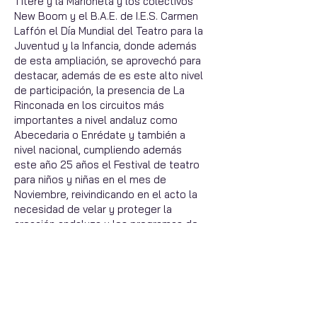
Titere y la Marioneta y los colectivos
New Boom y el B.A.E. de I.E.S. Carmen
Laffón el Día Mundial del Teatro para la
Juventud y la Infancia, donde además
de esta ampliación, se aprovechó para
destacar, además de es este alto nivel
de participación, la presencia de La
Rinconada en los circuitos más
importantes a nivel andaluz como
Abecedaria o Enrédate y también a
nivel nacional, cumpliendo además
este año 25 años el Festival de teatro
para niños y niñas en el mes de
Noviembre, reivindicando en el acto la
necesidad de velar y proteger la
creación andaluza y los programas de
teatro que se han venido desarrollando
y ampliando en calidad durante estas
dos últimas décadas, “
reivindicar
teatros públicos abiertos de par en par
a la verdad, a la libertad y a la
emoción
”, señaló la Delegada de