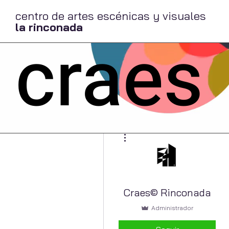
centro de artes escénicas y visuales
la rinconada
craes
Más acciones
Craes© Rinconada
Administrador