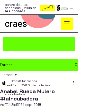
centro de artes
escénicas y visuales
la rinconada
craes
Entrada
craes
Craes© Rinconada
craes
24 ago 2017
3 min de lectura
Anabel Rueda Mulero
la Incubadora
#laIncubadora
residentes
Actualizado:
24 sept 2018