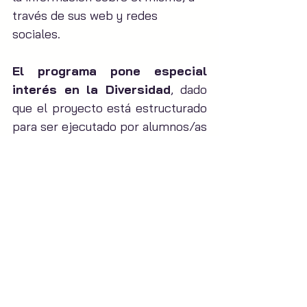
través de sus web y redes 
sociales.
El programa pone especial 
interés en la Diversidad
, dado 
que el proyecto está estructurado 
para ser ejecutado por alumnos/as 
de diferentes características 
artísticas y creativas, debemos 
tener en cuenta que no todos 
nuestros alumnos poseerán los 
mismos conocimientos previos, 
condición física etc.., por ello, 
cada actividad llevada a cabo 
deberá plantear la posibilidad de 
adaptarse a las necesidades de 