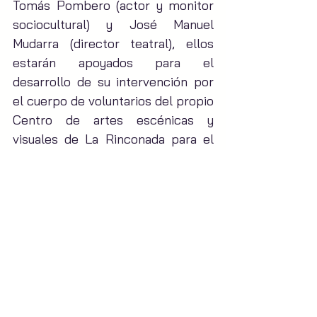
Tomás Pombero (actor y monitor 
sociocultural) y José Manuel 
Mudarra (director teatral), ellos 
estarán apoyados para el 
desarrollo de su intervención por 
el cuerpo de voluntarios del propio 
Centro de artes escénicas y 
visuales de La Rinconada para el 
desarrollo de las actividades con 
los distintos colectivos y 
organizaciones con fines sociales 
de La Rinconada, quienes 
finalmente expondrán sus 
proyectos o muestras de 
resultados ante el público, 
ciudadanos en general de La 
Rinconada.