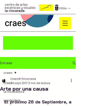
centro de artes
escénicas y visuales
la rinconada
craes
Entrada
craes
Craes© Rinconada
craes
24 sept 2017
3 min de lectura
Arte por una causa
la Incubadora
residentes
El próximo 28 de Septiembre, a 