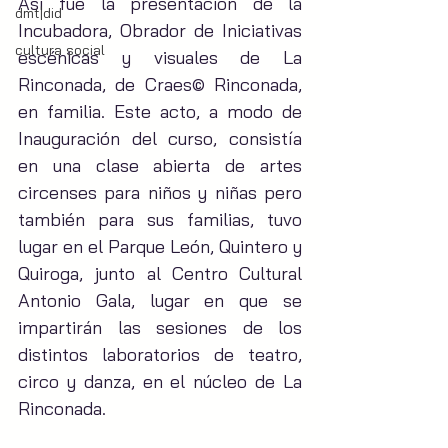
Así fue la presentación de la 
dmt|did
Incubadora, Obrador de Iniciativas 
cultura social
escénicas y visuales de La 
Rinconada, de Craes© Rinconada, 
en familia. Este acto, a modo de 
Inauguración del curso, consistía 
en una clase abierta de artes 
circenses para niños y niñas pero 
también para sus familias, tuvo 
lugar en el Parque León, Quintero y 
Quiroga, junto al Centro Cultural 
Antonio Gala, lugar en que se 
impartirán las sesiones de los 
distintos laboratorios de teatro, 
circo y danza, en el núcleo de La 
Rinconada.