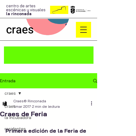
centro de artes
escénicas y visuales
la rinconada
craes
Entrada
craes
Craes© Rinconada
craes
1 mar 2017
2 min de lectura
Craes de Feria
la Incubadora
residentes
Primera edición de la Feria de 