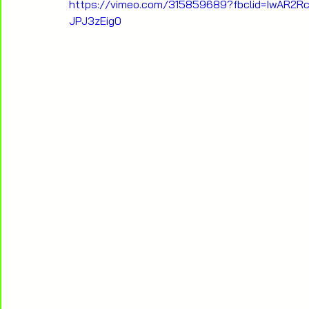
https://vimeo.com/315859689?fbclid=IwAR2R
JPJ3zEig0