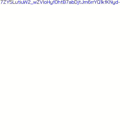
c7ZY5LutiuW2_wZVIoHyf0htB7abDjtJm6rrYQ1kfKNyd-