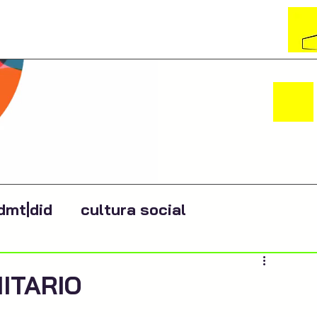
dmt|did
cultura social
ITARIO