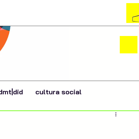
dmt|did
cultura social