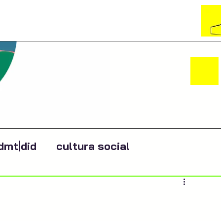
dmt|did
cultura social