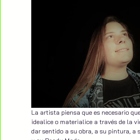
La artista piensa que es necesario que 
idealice o materialice a través de la v
dar sentido a su obra, a su pintura, 