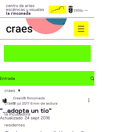
centro de artes
escénicas y visuales
la rinconada
craes
Entrada
craes
Craes© Rinconada
craes
31 jul 2017
6 min de lectura
"...adopta un tio"
la Incubadora
Actualizado:
24 sept 2018
residentes