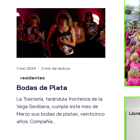
1 mar 2024
2 min de lectura
11 oct 2023
2 min
residentes
cultura socia
Bodas de Plata
Transmut
La Trastería, farándula fronteriza de la
El Centro de a
Vega Sevillana, cumple este mes de
visuales de La 
Marzo sus bodas de platas, veinticinco
talleres del Fe
años. Compañía...
en su edición 2