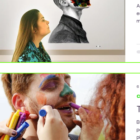
A
e
m
6
c
B
p
p