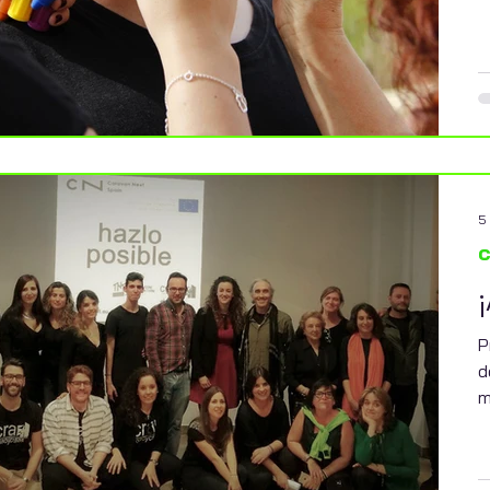
5
c
P
d
m