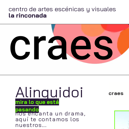
centro de artes escénicas y visuales
la rinconada
craes
Alinquidoi
craes
mira lo que está
pasando
nos encanta un drama,
aquí te contamos los
nuestros...