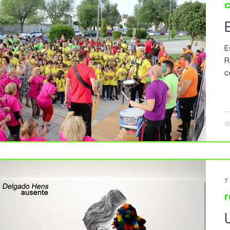
c
E
R
c
 de lectura
9 mar 2023
2 min de lectura
l
cultura social
aciones
Fragmentos de Vida.
rtes escénicas y
El Centro de participación activa
Rinconada, cierra dos
“Pablo Picasso” emprende nueva
7
stival Transmutaciones
actividad desde su programa
r
023.
participación social y red de apoyo
comunitario