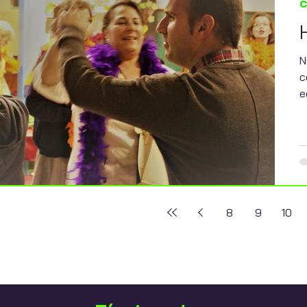
c
N
c
e
8
9
10