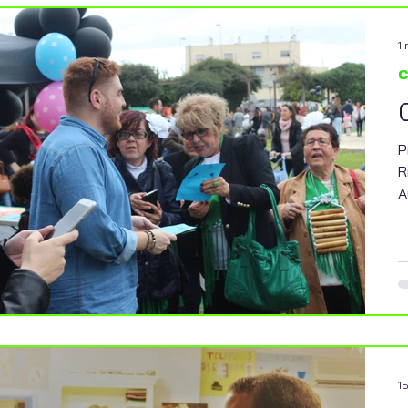
1
c
P
R
A
1