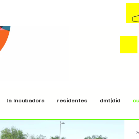
la Incubadora
residentes
dmt|did
cu
2