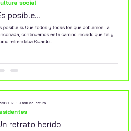
ultura social
Es posible...
s posible si. Que todos y todas los que poblamos La
inconada, continuemos este camino iniciado que tal y
omo refrendaba Ricardo...
25 nov 2022
2 min de lectura
14 oct 2022
1 min de lect
la Incubadora
residentes
RADIOAVALANCHA
Efervesgente
La tarde de ayer, 24 de Noviembre, el
El Centro de artes e
grupo joven AVALANCHA de Craes
visuales de La Rinco
 abr 2017
3 min de lectura
Rinconada, se acercó a la RADIO
puertas para exponer
esidentes
LOCAL, Radio Rinconada, para realizar l
programación de sus 
espectáculos...
Un retrato herido