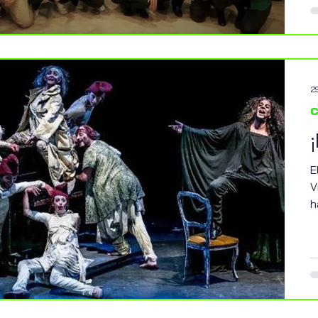
2
c
E
V
h