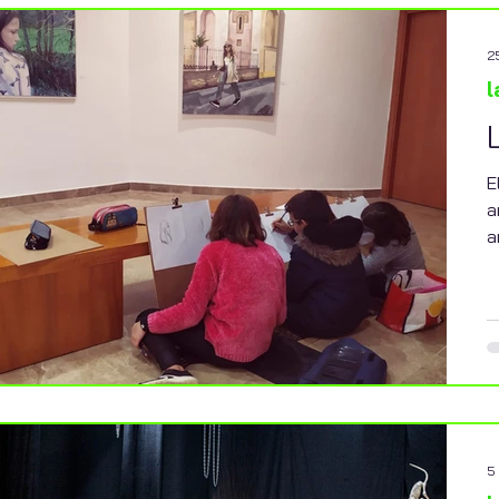
2
l
E
a
a
5