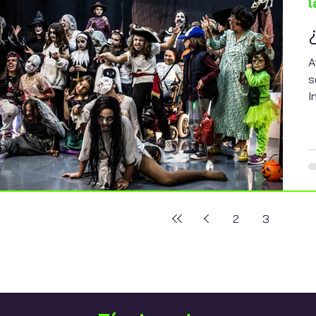
l
A
s
I
2
3
4