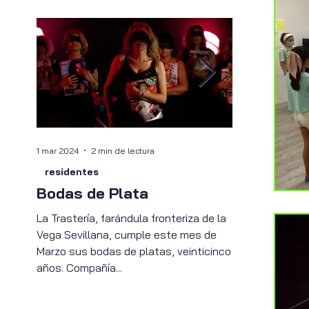
1 mar 2024
2 min de lectura
11 oct 2023
2 min
residentes
cultura socia
Bodas de Plata
Transmut
La Trastería, farándula fronteriza de la
El Centro de a
Vega Sevillana, cumple este mes de
visuales de La 
Marzo sus bodas de platas, veinticinco
talleres del Fe
años. Compañía...
en su edición 2