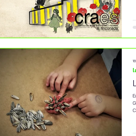
18
l
E
G
C