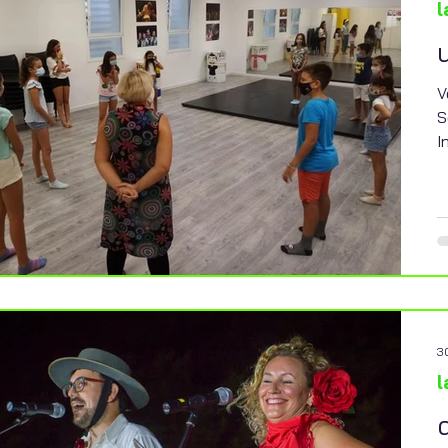
l
V
S
I
 de lectura
9 mar 2023
2 min de lectura
l
cultura social
aciones
Fragmentos de Vida.
rtes escénicas y
El Centro de participación activa
Rinconada, cierra dos
“Pablo Picasso” emprende nueva
3
stival Transmutaciones
actividad desde su programa
l
023.
participación social y red de apoyo
comunitario