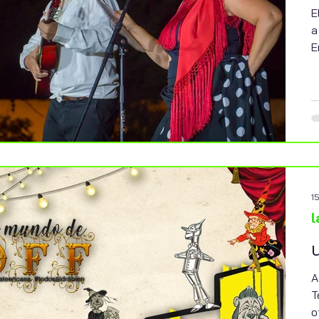
E
a
E
1
l
A
T
o