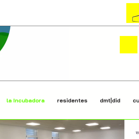
la Incubadora
residentes
dmt|did
cu
1