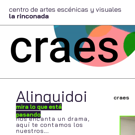
centro de artes escénicas y visuales
la rinconada
craes
Alinquidoi
craes
mira lo que está
pasando
nos encanta un drama,
aquí te contamos los
nuestros...