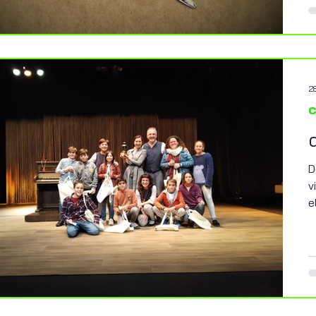
2
c
D
v
e